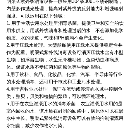
明渠式紫外线消毒设备一般采用304或306L不锈钢制造，
内壁多作抛光处理，提高对紫外线的反射能力和增强辐射
强度。可以运用在以下领域：
1. 用于生活饮用水处理里消毒杀菌。提供卫生和安全的饮
用水供应，用紫外线消毒和处理过后的水，不会添加化学
物质。水的味道，气味和PH值均不会产生变化。
2.用于压载水处理。大型船舶使用压载水来提供稳定性并
作为配重。明渠式紫外线消毒设备可消灭压载水含有小型
生物，如浮游生物，水生无脊椎动物，鱼类幼虫和病原
体。保证水质不受细菌和病原体等生物的影响。
3.用于饮料、食品、化妆品、化学、汽车、半导体等行业
的水处理消毒。还可用于市政和工业污水处理。
4.用于畜牧业水处理，保证在流动或停滞的水域中控制鱼
类，贻贝，贝类和植物的繁殖，可以循环处理水。
5.用于在农业灌溉用水的消毒杀菌，农业灌溉用水用的是
室内回收的水。该水质在封闭的回路中，病原体可以在渗
水中生长。明渠式紫外线消毒设备可以有效的抑制灌溉用
水细菌，减少农作物水污染。