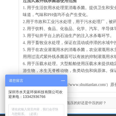
过流式紫外线杀菌器使用范围
1. 用于生活饮用水处理里消毒杀菌。提供卫生和
味道，气味和PH值均不会产生变化。
2.用于市政和工业污水处理，用于污水处理厂，被
2. 用于饮料、食品、化妆品、化学、汽车、半导体
3. 用于钻井平台上的石油生产的注入水杀毒环节。
4. 用于畜牧业水处理，保证在流动或停滞的水域
5. 用于在农业灌溉用水的消毒杀菌，农业灌溉用
用用过流式紫外线杀菌器可以有效的抑制灌溉用水
6. 用于压载水处理。大型船舶使用压载水来提供
游生物，水生无脊椎动物，鱼类幼虫和病原体。保
请您留言
本文由水天蓝环保（http://www.shuitianl
深圳市水天蓝环保科技有限公司欢
迎来电：13342936766
上一篇：
紫外线杀菌器选低压的好还是中压的好？