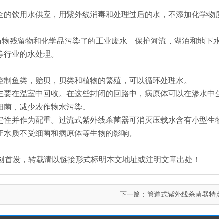
安全的饮用水供应，用紫外线消毒和处理过后的水，不添加化学物
药物残留物和化学品污染了的工业废水，保护河流，湖泊和地下
等行业的水处理。
中控制鱼类，贻贝，贝类和植物的繁殖，可以循环处理水。
水主要在温室中回收。在这些封闭的回路中，病原体可以在渗水中
细菌，减少农作物水污染。
稳定性并作为配重。过流式紫外线杀菌器可消灭压载水含有小型生
证水质不受细菌和病原体等生物的影响。
an.com/）原创首发，转载请以链接形式标明本文地址或注明文章出处！
下一篇：
管道式紫外线杀菌器特