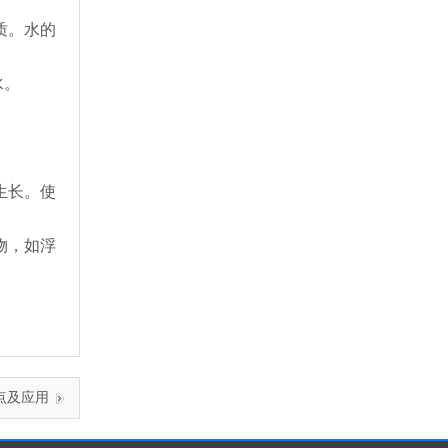
质。水的
水。
生长。使
物，如浮
点及应用