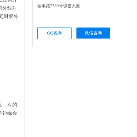
聚丰路2580号璟霆大厦
紫外线对
同时紫外
微信咨询
QQ咨询
度。有的
的边缘会