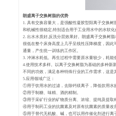
朗盛离子交换树脂的优势
1. 具有交换容量大，是强酸性凝胶型阳离子交换
和机械性很稳定,特别适合用于工业用水中的水软化
2. 出水水质好,反洗分层效果好。朗盛离子交换
很低在整个床身高度上几乎呈线性压降梯度，因此
通量，产生统一训练的工作区。
3. 冲淋水耗低。再生过程中需要原水量较少，耗
4.使用技术多样。以离子交换树脂为基础的多种新
不同的功效，满足各种特殊行业的工作需求，这是
5.应用领域广泛：
①用于饮用水的过滤，去除钙镁离子，降低饮用水
②用于制糖、味精、酒的精制。
③用于采矿行业的矿物质分离、浓缩、提纯及提取
④用于制药工业的抗菌素及对原有抗菌素的质量改
⑤用于替代无机酸、碱，也可以用作催化剂进行离