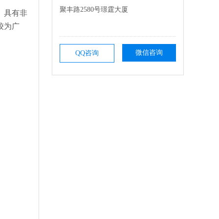
聚丰路2580号璟霆大厦
。具有非
较为广
微信咨询
QQ咨询