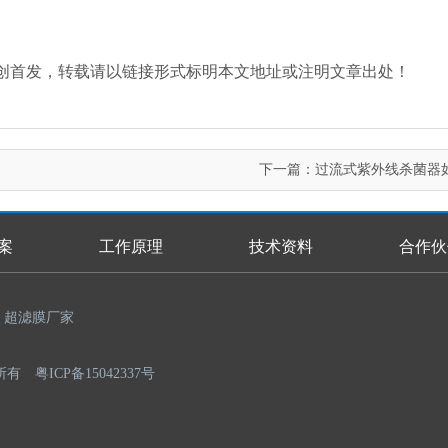
an.com/）原创首发，转载请以链接形式标明本文地址或注明文章出处！
下一篇：
过流式紫外线杀菌器
案
工作原理
技术资料
合作伙
超滤膜厂家
权所有
粤ICP备15042337号