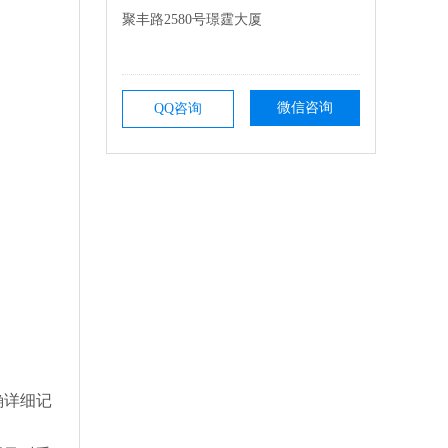
聚丰路2580号璟霆大厦
微信咨询
QQ咨询
确详细记