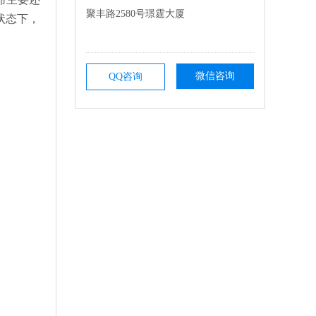
聚丰路2580号璟霆大厦
状态下，
微信咨询
QQ咨询