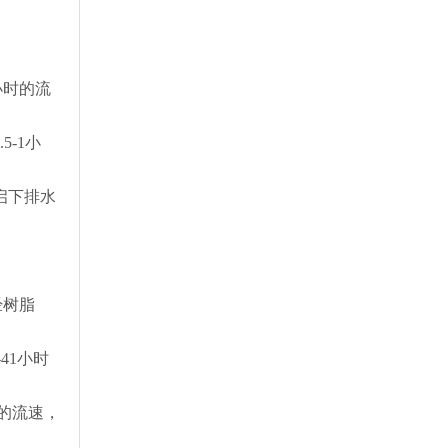
小时的流
-1小
启下排水
经树脂
41小时
的流速，