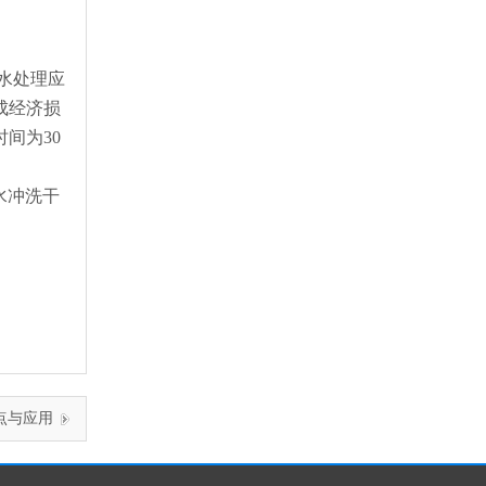
水处理应
成经济损
间为30
水冲洗干
点与应用