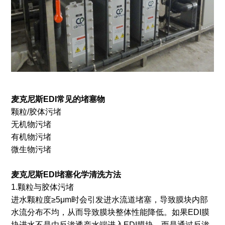
麦克尼斯EDI常见的堵塞物
颗粒/胶体污堵
无机物污堵
有机物污堵
微生物污堵
麦克尼斯EDI堵塞化学清洗方法
1.颗粒与胶体污堵
进水颗粒度≥5μm时会引发进水流道堵塞，导致膜块内部
水流分布不均，从而导致膜块整体性能降低。如果EDI膜
块进水不是由反渗透产水端进入EDI膜块，而是通过反渗