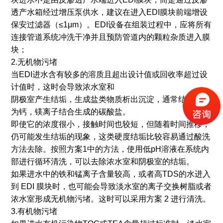
透产水箱经过增压泵供水，建议在进入EDI膜块前端增设
保安过滤器（≤1μm）。EDI设备在组装过程中，应将所有
连接管道系统冲洗干净并且预防管道内的颗粒杂质进入膜
块；
2.无机物污堵
当EDI进水含有较多的溶质且超出设计值或回收率超过设
计值时，这时会导致浓水室和
阴极室产生结垢，生成盐类物质析出沉淀，通常结垢类型
为钙，镁离子结合生成的碳酸盐。
即使它的浓度很小，接触时间也较短，但随着时间推移，
仍可能发生结垢的现象，这类硬度结垢比较容易通过酸洗
方法去除。按照方案1中的方法，使用低pH溶液在系统内
部进行循环清洗，可以去除浓水室和阴极室的结垢。
如果进水中的铁和锰离子含量较高，或者高TDS的水进入
到 EDI 膜块时，也可能会导致淡水室的离子交换树脂或者
浓水室形成无机物污堵。这时可以采用方案 2 进行清洗。
3.有机物污堵