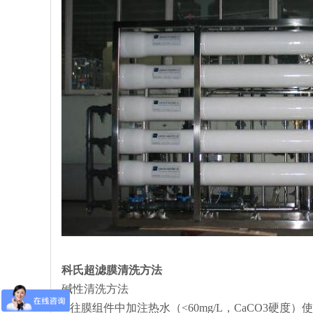
科氏超滤膜清洗方法
碱性清洗方法
1.往膜组件中加注热水（<60mg/L，CaCO3硬度）