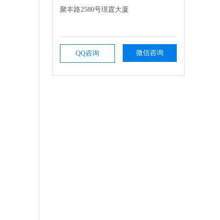
聚丰路2580号璟霆大厦
微信咨询
QQ咨询