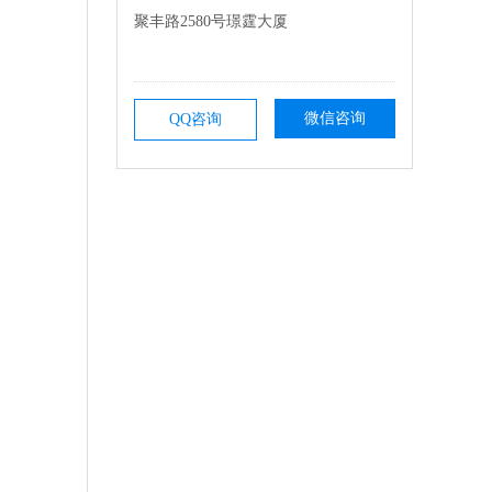
聚丰路2580号璟霆大厦
微信咨询
QQ咨询