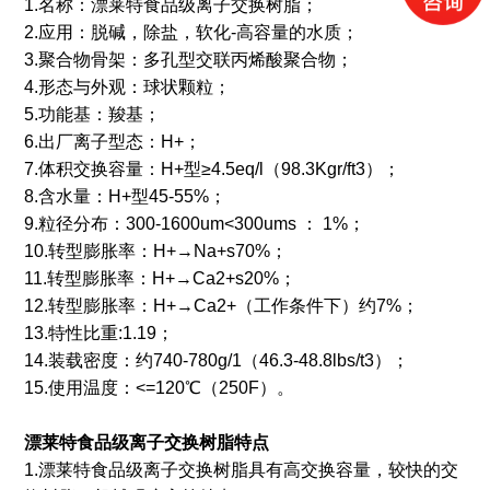
1.名称：漂莱特食品级离子交换树脂；
2.应用：脱碱，除盐，软化-高容量的水质；
3.聚合物骨架：多孔型交联丙烯酸聚合物；
4.形态与外观：球状颗粒；
5.功能基：羧基；
6.出厂离子型态：H+；
7.体积交换容量：H+型≥4.5eq/l（98.3Kgr/ft3）；
8.含水量：H+型45-55%；
9.粒径分布：300-1600um<300ums ： 1%；
10.转型膨胀率：H+→Na+s70%；
11.转型膨胀率：H+→Ca2+s20%；
12.转型膨胀率：H+→Ca2+（工作条件下）约7%；
13.特性比重:1.19；
14.装载密度：约740-780g/1（46.3-48.8lbs/t3）；
15.使用温度：<=120℃（250F）。
漂莱特食品级离子交换树脂特点
1.漂莱特食品级离子交换树脂具有高交换容量，较快的交