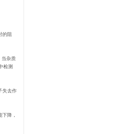
时的阻
，当杂质
中检测
子失去作
能下降，