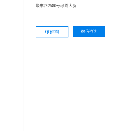
聚丰路2580号璟霆大厦
微信咨询
QQ咨询