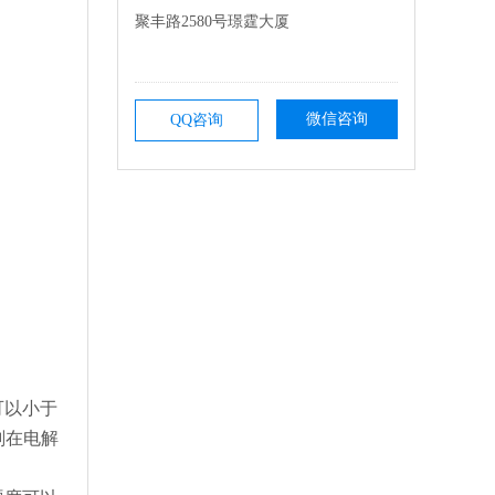
聚丰路2580号璟霆大厦
微信咨询
QQ咨询
可以小于
剂在电解