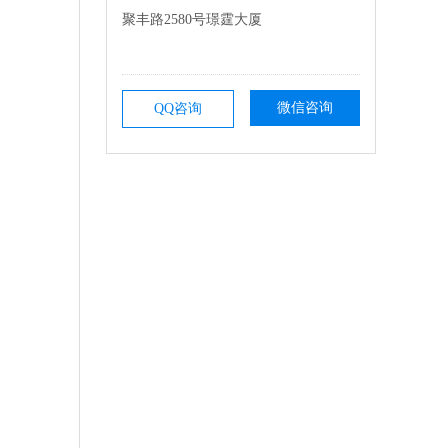
聚丰路2580号璟霆大厦
微信咨询
QQ咨询