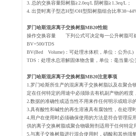
3. 总的交换容量阳树脂≧2.0eq/L 阴树脂≧1.3eq/L；
4. 出货时离子型态H型/OH型阳树脂组合比率38~44
罗门哈斯
混床
离子交换树脂MB20性能
操作交换容量 下列公式可决定每一公升树脂可
BV=500/TDS
BV(Bed Volume)：可处理水体积，单位：公升(L)
TDS：处理水总溶解固体物含量，单位：毫当量/公升(m
罗门哈斯
混床
离子交换树脂MB20注意事项
1.罗门哈斯所生产的混床离子交换树脂以及在聚合
定在任何特定的用途中必须除去有机副产物的程度
2.数据的准确性或适当性不用来作任何明示或暗示
3.具有酸性和碱性的再生溶液具有腐蚀性，在处理
4.用户在使用时必须确保使用的方法是符合管理应
供的离子交换树脂或聚合物吸附剂适用于任何特定
5.与离子交换树脂进行混合使用时，硝酸和其他强