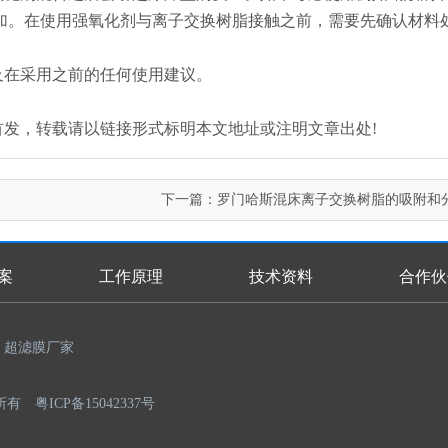
加。在使用强氧化剂与离子交换树脂接触之前，需要先确认材料
及在采用之前的任何使用建议。
n.com/)原创首发，转载请以链接形式标明本文地址或注明文章出处!
下一篇：
罗门哈斯混床离子交换树脂的吸附和
案
工作原理
技术资料
合作伙
超滤膜厂家
权所有
粤ICP备15042337号