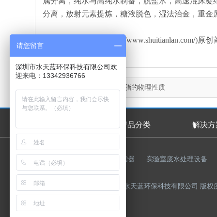
属分离，纯水与高纯水制备，脱盐水，高速混床凝
分离，放射元素提炼，糖液脱色，湿法治金，重金
本文由水天蓝环保(http://www.shuitianla
请您留言
深圳市水天蓝环保科技有限公司欢
迎来电：13342936766
上一篇：
陶氏离子交换树脂的物理性质
首页
产品分类
解决方
首页幻灯
友情链接：
反渗透膜
过滤器
实验室废水处理设备
Copyright © 2015-2023 深圳市水天蓝环保科技有限公司 版