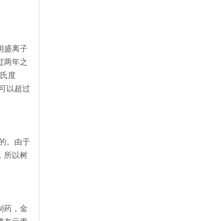
朗盛离子
过两年之
摄氏度
不可以超过
的。由于
，所以树
制药，金