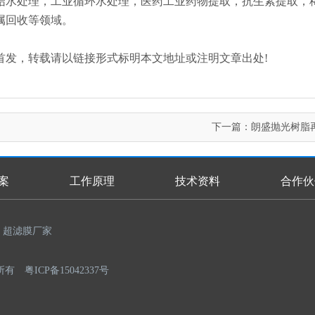
结水处理，工业循环水处理，医药工业药物提取，抗生素提取，
属回收等领域。
n.com/)原创首发，转载请以链接形式标明本文地址或注明文章出处!
下一篇：
朗盛抛光树脂
案
工作原理
技术资料
合作伙
超滤膜厂家
权所有
粤ICP备15042337号