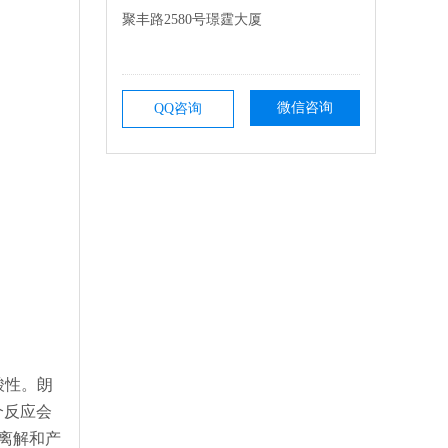
聚丰路2580号璟霆大厦
微信咨询
QQ咨询
酸性。朗
个反应会
离解和产