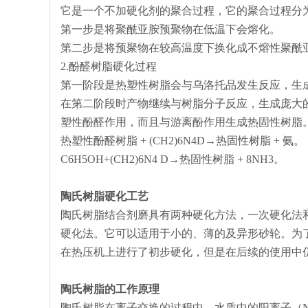
它是一个不加硬化剂的聚合过程，它的聚合过程分
第一步是将聚酰亚胺预聚物在低温下会熔化。
第二步是将预聚物在较高温度下换化成不熔性聚酰
2.酚醛树脂硬化过程
第一阶段是热塑性树脂会与乌洛托品发生反应，生成含
在第二阶段时产物继续与树脂分子反应，生成庞大
塑性酚醛作用，而且与游离酚作用生成热固性树脂
热塑性酚醛树脂 + (CH2)6N4D→热固性树脂 + 氨。
C6H5OH+(CH2)6N4 D→热固性树脂 + 8NH3。
陶氏树脂硬化工艺
陶氏树脂结合剂磨具有两种硬化方法，一次硬化法和
硬化法。它可以适用于小的、薄的及异形砂轮。为
在热压机上进行了初步硬化，但是在后续的使用中
陶氏树脂的工作原理
陶氏树脂在离子交换的过程中，水质中的阳离子（Na+,