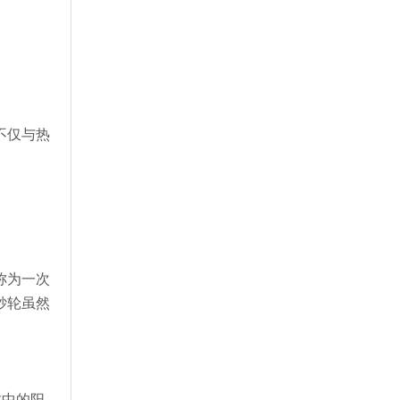
不仅与热
称为一次
砂轮虽然
。
质中的阳