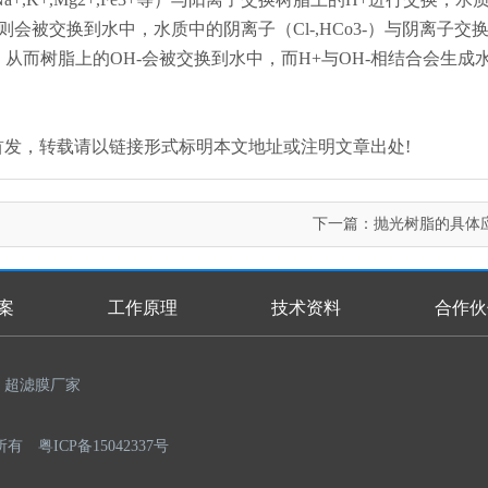
会被交换到水中，水质中的阴离子（Cl-,HCo3-）与阴离子交
从而树脂上的OH-会被交换到水中，而H+与OH-相结合会生成
n.com/)原创首发，转载请以链接形式标明本文地址或注明文章出处!
下一篇：
抛光树脂的具体
案
工作原理
技术资料
合作伙
超滤膜厂家
权所有
粤ICP备15042337号