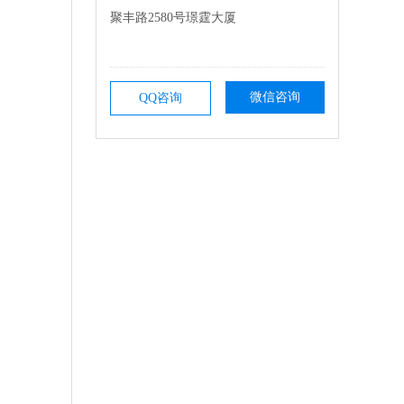
聚丰路2580号璟霆大厦
微信咨询
QQ咨询