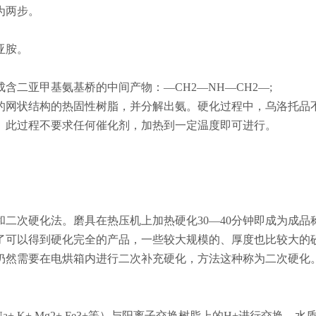
为两步。
亚胺。
二亚甲基氨基桥的中间产物：―CH2―NH―CH2―;
的网状结构的热固性树脂，并分解出氨。硬化过程中，乌洛托品
。此过程不要求任何催化剂，加热到一定温度即可进行。
二次硬化法。磨具在热压机上加热硬化30―40分钟即成为成品
了可以得到硬化完全的产品，一些较大规模的、厚度也比较大的
仍然需要在电烘箱内进行二次补充硬化，方法这种称为二次硬化
K+,Mg2+,Fe3+等）与阳离子交换树脂上的H+进行交换，水