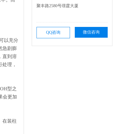
聚丰路2580号璟霆大厦
微信咨询
QQ咨询
脂可以充分
然急剧膨
，直到溶
行处理，
OH型之
果会更加
。在装柱