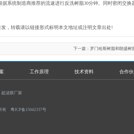
根据系统制造商推荐的流速进行反洗树脂30分钟。同时密闭交换
.com/)原创首发，转载请以链接形式标明本文地址或注明文章出处!
下一篇：
罗门哈斯树脂和朗盛树
案
工作原理
技术资料
合作伙
超滤膜厂家
权所有
粤ICP备15042337号