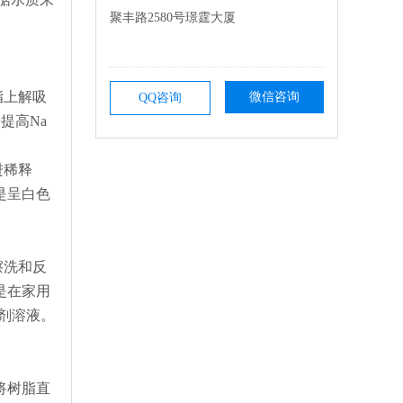
聚丰路2580号璟霆大厦
脂上解吸
微信咨询
QQ咨询
提高Na
进稀释
是呈白色
；
擦洗和反
是在家用
剂溶液。
将树脂直