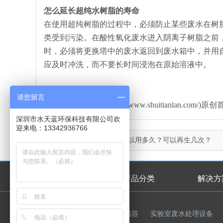
怎么延长超纯水树脂的寿命
在使用超纯树脂的过程中，必须防止某些废水在树
类受到污染。在酸性氧化废水进入阴离子树脂之前
时，必须将更换塔中的废水返回到废水箱中，并用
应及时冲洗，而不要长时间浸泡在原始溶液中。
请您留言
本文由水天蓝环保(http://www.shuitianlan
深圳市水天蓝环保科技有限公司欢
迎来电：13342936766
上一篇：
离子交换树脂可以用多久？可以再生几次？
首页
产品分类
解决方
首页幻灯
友情链接：
反渗透膜
过滤器
实验室废水处理设备