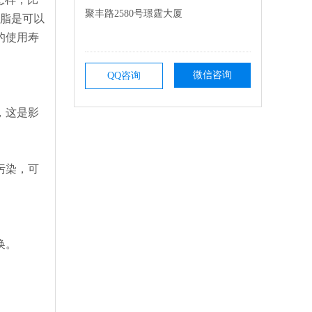
聚丰路2580号璟霆大厦
树脂是可以
的使用寿
微信咨询
QQ咨询
，这是影
污染，可
换。