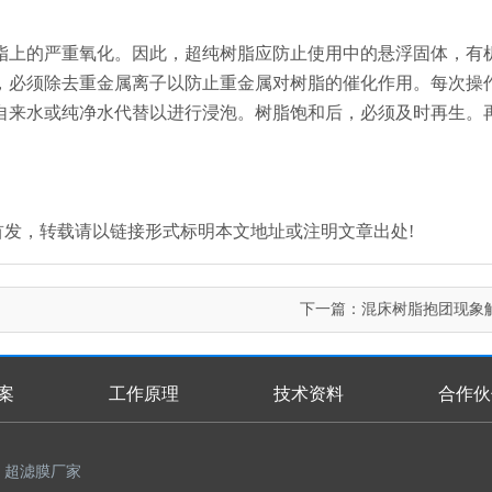
脂上的严重氧化。因此，超纯树脂应防止使用中的悬浮固体，有
，必须除去重金属离子以防止重金属对树脂的催化作用。每次操
自来水或纯净水代替以进行浸泡。树脂饱和后，必须及时再生。
.com/)原创首发，转载请以链接形式标明本文地址或注明文章出处!
下一篇：
混床树脂抱团现象
案
工作原理
技术资料
合作伙
超滤膜厂家