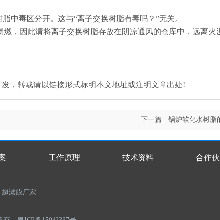
树脂中毒区分开。这与“离子交换树脂有毒吗？”无关。
易燃，因此请将离子交换树脂存放在阴凉通风的仓库中，远离火
.com/)原创首发，转载请以链接形式标明本文地址或注明文章出处!
下一篇：
锅炉软化水树脂
案
工作原理
技术资料
合作伙
超滤膜厂家
权所有
粤ICP备15042337号