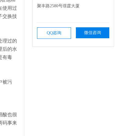
聚丰路2580号璟霆大厦
在使用过
子交换技
微信咨询
QQ咨询
处理过的
理后的水
是有毒
中被污
用酸也很
两码事来