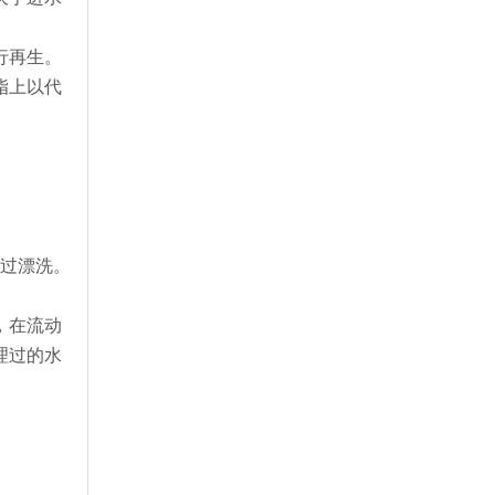
行再生。
脂上以代
通过漂洗。
，在流动
理过的水