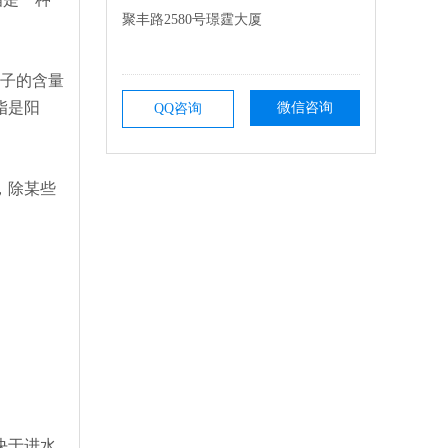
聚丰路2580号璟霆大厦
子的含量
脂是阳
微信咨询
QQ咨询
，除某些
决于进水