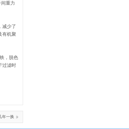
子间重力
，减少了
及有机聚
除铁，脱色
于过滤时
几年一换