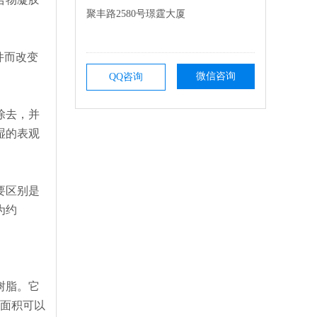
聚丰路2580号璟霆大厦
件而改变
微信咨询
QQ咨询
除去，并
湿的表观
要区别是
为约
树脂。它
表面积可以