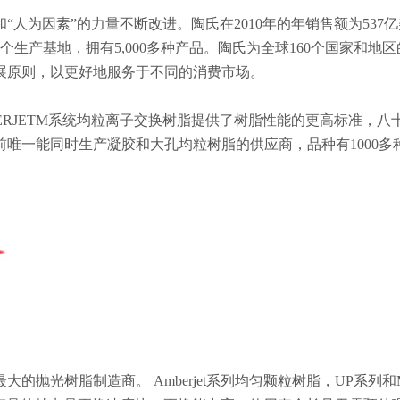
人为因素”的力量不断改进。陶氏在2010年的年销售额为537
188个生产基地，拥有5,000多种产品。陶氏为全球160个国家和地
展原则，以更好地服务于不同的消费市场。
AMBERJETM系统均粒离子交换树脂提供了树脂性能的更高标准，八
唯一能同时生产凝胶和大孔均粒树脂的供应商，品种有1000多
抛光树脂制造商。 Amberjet系列均匀颗粒树脂，UP系列和