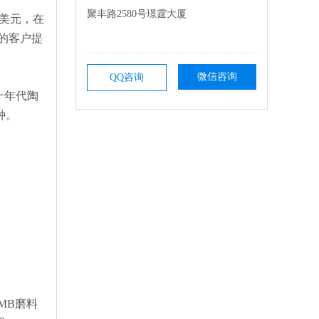
聚丰路2580号璟霆大厦
亿美元，在
区的客户提
微信咨询
QQ咨询
十年代陶
种。
MB磨料