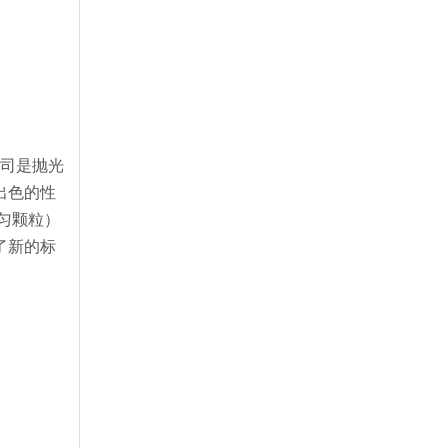
公司是抛光
出色的性
匀颗粒）
了新的标