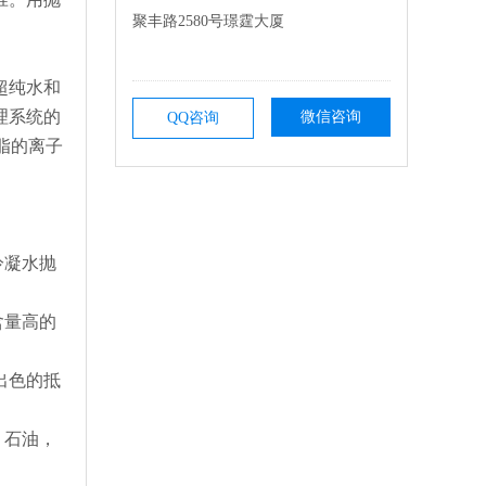
聚丰路2580号璟霆大厦
超纯水和
理系统的
微信咨询
QQ咨询
脂的离子
冷凝水抛
含量高的
出色的抵
，石油，