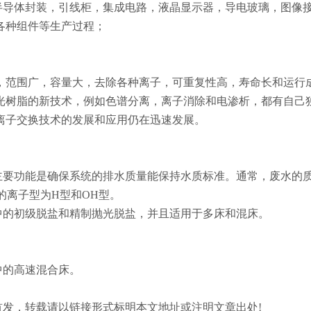
半导体封装，引线柜，集成电路，液晶显示器，导电玻璃，图像
各种组件等生产过程；
，范围广，容量大，去除各种离子，可重复性高，寿命长和运行
光树脂的新技术，例如色谱分离，离子消除和电渗析，都有自己
离子交换技术的发展和应用仍在迅速发展。
主要功能是确保系统的排水质量能保持水质标准。通常，废水的
脂的离子型为H型和OH型。
中的初级脱盐和精制抛光脱盐，并且适用于多床和混床。
中的高速混合床。
.com/)原创首发，转载请以链接形式标明本文地址或注明文章出处!