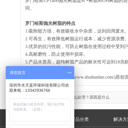
罗门哈斯UP1400抛光树脂是H +树脂和OH树脂
同。
罗门哈斯抛光树脂的特点
1.吸附能力强，有效吸收水中杂质，达到回用废水
2.可再生，有效降低树脂运行成本，减少资源浪费
3.优异的抗污性能，可防止树脂在使用过程中受到
4.高耐磨性，防止使用中损坏。
5.产品水质高，超纯树脂产品的耐水性可达到18兆
请您留言
本文由水天蓝环保(http://www.shuitianlan
深圳市水天蓝环保科技有限公司欢
迎来电：13342936766
上一篇：
抛光树脂分层怎么处理？原因是什么
首页
产品分类
解决方