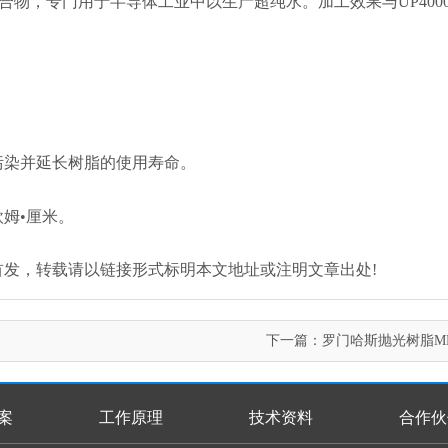
的混合物，专门用于半导体工业中以生产超纯水。加工效果与UP400
。
。
污染并延长树脂的使用寿命。
欧姆•厘米。
.com/)原创首发，转载请以链接形式标明本文地址或注明文章出处!
下一篇：
罗门哈斯抛光树脂MB
案
工作原理
技术资料
合作伙