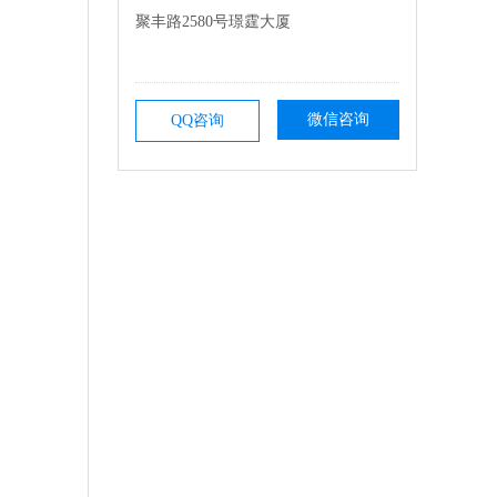
聚丰路2580号璟霆大厦
微信咨询
QQ咨询