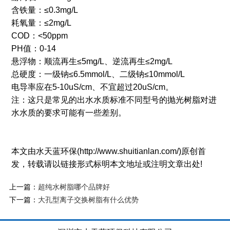
含铁量：≤0.3mg/L
耗氧量：≤2mg/L
COD：<50ppm
PH值：0-14
悬浮物：顺流再生≤5mg/L、逆流再生≤2mg/L
总硬度：一级钠≤6.5mmol/L、二级钠≤10mmol/L
电导率应在5-10uS/cm、不宜超过20uS/cm。
注：这只是常见的出水水质标准不同型号的抛光树脂对进
水水质的要求可能有一些差别。
本文由水天蓝环保(http://www.shuitianlan.com/)原创首
发，转载请以链接形式标明本文地址或注明文章出处!
上一篇：
超纯水树脂哪个品牌好
下一篇：
大孔型离子交换树脂有什么优势