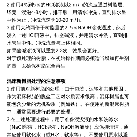
2.使用4％到5％的HCl溶液以2 m / h的流速通过树脂层。
毕竟，浸泡4-8小时，排干酸，用清水冲洗，直到排水呈
中性为止，冲洗流速为10-20 m / h。
3.使用大约两倍于树脂量的2–5％NaOH溶液通过，然后
浸入上述HCl溶液中。排空碱液，并用清水冲洗，直到排
水管呈中性。冲洗流量与上述相同。
如果酸碱溶液可以重复2-3次，效果会更好。
对于预处理的树脂，在初始操作期间必须适当增加再生剂
的量，以确保树脂完全再生。
混床新树脂处理的注意事项
1.使用前对新树脂的处理：由于包装，运输和其他原因，
作为混床树脂的脱盐工艺对水质要求很高，混床树脂也可
能包含少量的无机杂质（例如铁）。在使用的新混床树脂
中，通常需要进行必要的处理。
2.在上述处理过程中，用于准备浸没液的水和洗涤水
（NaCl溶液，HCl溶液，NaOH溶液等）应保持清洁，通
常应使用软化水（或H水，软水等）。不要使用原水以避