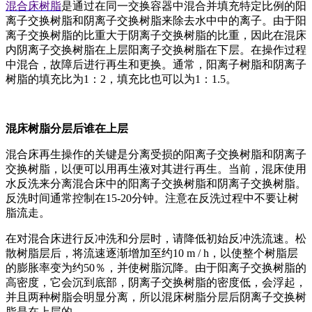
混合床树脂
是通过在同一交换容器中混合并填充特定比例的阳
离子交换树脂和阴离子交换树脂来除去水中中的离子。由于阳
离子交换树脂的比重大于阴离子交换树脂的比重，因此在混床
内阴离子交换树脂在上层阳离子交换树脂在下层。在操作过程
中混合，故障后进行再生和更换。通常，阳离子树脂和阴离子
树脂的填充比为1：2，填充比也可以为1：1.5。
混床树脂分层后谁在上层
混合床再生操作的关键是分离受损的阳离子交换树脂和阴离子
交换树脂，以便可以用再生液对其进行再生。当前，混床使用
水反洗来分离混合床中的阳离子交换树脂和阴离子交换树脂。
反洗时间通常控制在15-20分钟。注意在反洗过程中不要让树
脂流走。
在对混合床进行反冲洗和分层时，请降低初始反冲洗流速。松
散树脂层后，将流速逐渐增加至约10 m / h，以使整个树脂层
的膨胀率变为约50％，并使树脂沉降。由于阳离子交换树脂的
高密度，它会沉到底部，阴离子交换树脂的密度低，会浮起，
并且两种树脂会明显分离，所以混床树脂分层后阴离子交换树
脂是在上层的。