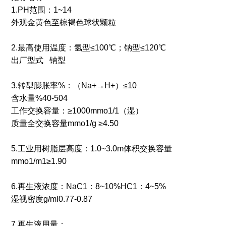
1.PH范围：1~14
外观金黄色至棕褐色球状颗粒
2.最高使用温度：氢型≤100℃；钠型≤120℃
出厂型式 钠型
3.转型膨胀率%：（Na+→H+）≤10
含水量%40-504
工作交换容量：≥1000mmo1/1（湿）
质量全交换容量mmo1/g ≥4.50
5.工业用树脂层高度：1.0~3.0m体积交换容量
mmo1/m1≥1.90
6.再生液浓度：NaC1：8~10%HC1：4~5%
湿视密度g/ml0.77-0.87
7.再生液用量：