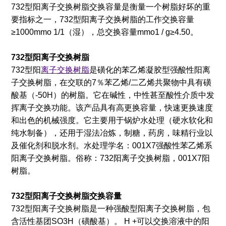
732型阳离子交换树脂交换容量是衡量一个树脂好坏的重
要指标之一，732型阳离子交换树脂的工作交换容量
≥1000mmo 1/1（湿），总交换容量mmo1 / g≥4.50。
732型阳离子交换树脂
732型阳
离子交换树脂
是磺化的苯乙烯凝胶型强酸性阳离
子交换树脂，在交联的7％苯乙烯/二乙烯共聚物中具有磺
酸基（-50H）的树脂。它在碱性，中性甚至酸性介质中发
挥离子交换功能。该产品具有高更换容量，快速更换速度
和出色的机械强度。它主要用于锅炉水处理（硬水软化和
纯水制备），还用于湿法冶炼，制糖，药房，味精行业以
及催化剂和脱水剂。水处理学名：001X7强酸性苯乙烯系
阳离子交换树脂。俗称：732阳离子交换树脂，001X7阳
树脂。
732型阳离子交换树脂交换容量
732型阳离子交换树脂是一种强酸型阳离子交换树脂，包
含活性基团SO3H（磺酸基）。 H +可以交换溶液中的阳